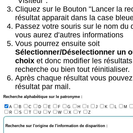
"Visiteur".
Cliquez sur le Bouton "Lancer la re
résultat apparait dans la case bleue
Passez votre souris sur le nom du 
vous aurez d'autres informations
Vous pourrez ensuite soit
Sélectionner/Déselectionner un o
choix
et donc modifier les résultats
recherche ou bien tout réinitialiser.
Après chaque résultat vous pouvez 
résultat par mail.
Recherche alphabétique sur le patronyme :
A
B
C
D
E
F
G
H
I
J
K
L
M
R
S
T
U
V
W
X
Y
Z
Recherche sur l'origine de l'information de disparition :